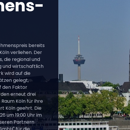
mens-
ehmenspreis bereits
Köln verliehen. Der
, die regional und
g und wirtschaftlich
k wird auf die
ätzen gelegt,
 den Faktor
rden erneut drei
aum Köln für ihre
t Köln geehrt. Die
026 um 19:00 Uhr im
nseren Partnern
GmbH" für die